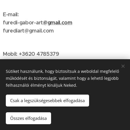
E-mail:
furedi-gabor-art
@gmail.com
furediart@gmail.com
Mobil: +3620 4785379
Sütiket használunk, hogy biztosítsuk a weboldal megfelelő
működését és biztonságát, valamint hogy a lehető legjobb
felhasználói élményt kínáljuk Neked.
Csak a legszükségesebbek elfogadása
© 2022 Worlds Collide. Minden jog fenntartva.
Összes elfogadása
Az oldalt a
Webnode
működteti
Sütik